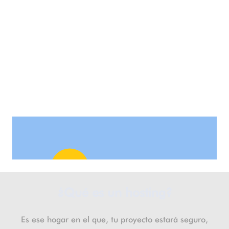
Custom Project Link
openning in a new tab
¿Qué es un hosting?
Es ese hogar en el que, tu proyecto estará seguro,