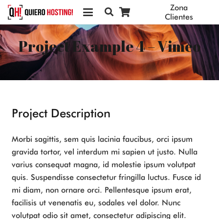
Zona
Clientes
Project Example 4 – Vimeo
Project Description
Morbi sagittis, sem quis lacinia faucibus, orci ipsum
gravida tortor, vel interdum mi sapien ut justo. Nulla
varius consequat magna, id molestie ipsum volutpat
quis. Suspendisse consectetur fringilla luctus. Fusce id
mi diam, non ornare orci. Pellentesque ipsum erat,
facilisis ut venenatis eu, sodales vel dolor. Nunc
volutpat odio sit amet, consectetur adipiscing elit.