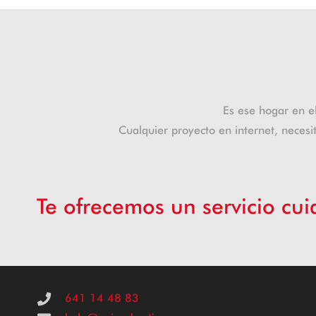
Es ese hogar en e
Cualquier proyecto en internet, necesi
Te ofrecemos un servicio cui
641 14 48 83