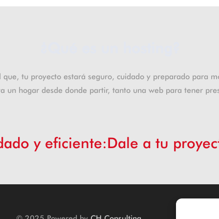
¿Qué es un hosting?
l que, tu proyecto estará seguro, cuidado y preparado para m
ta un hogar desde donde partir, tanto una web para tener pres
dado y eficiente:Dale a tu proye
© 2025 Powered by
CH Consulting