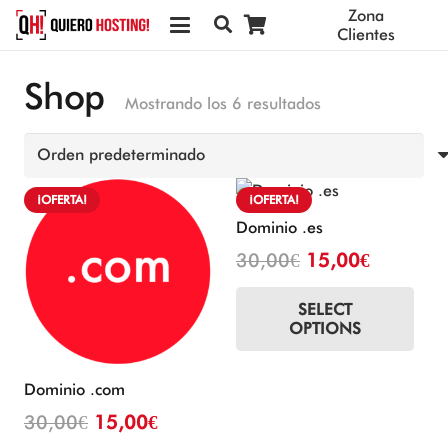
Zona
Clientes
Shop
Mostrando los 6 resultados
¡OFERTA!
¡OFERTA!
Dominio .es
El
El
30,00
€
15,00
€
precio
precio
SELECT
original
actual
OPTIONS
era:
es:
30,00€.
15,00€.
Dominio .com
El
El
30,00
€
15,00
€
precio
precio