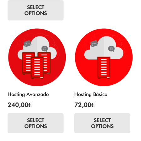
SELECT
original
actual
OPTIONS
era:
es:
30,00€.
15,00€.
Hosting Avanzado
Hosting Básico
240,00
€
72,00
€
SELECT
SELECT
OPTIONS
OPTIONS