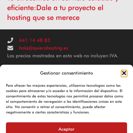
eficiente:Dale a tu proyecto el
hosting que se merece
641 14 48 83
hola@quierohosting.es
Los precios mostrados en esta web no incluyen IVA.
Gestionar consentimiento
© 2025 Powered by
CH Consulting
Para ofrecer las mejores experiencias, utilizamos tecnologías como las
Hosting de calidad para empresas y autónomos
cookies para almacenar y/o acceder a la información del dispositivo. El
consentimiento de estas tecnologías nos permitirá procesar datos como
el comportamiento de navegación o las identificaciones únicas en este
Aviso Legal
sitio. No consentir o retirar el consentimiento, puede afectar
negativamente a ciertas características y funciones.
Política de Cookies
Política de privacidad
Aceptar