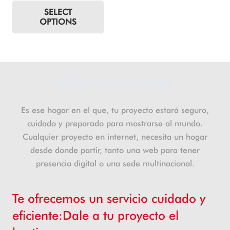
SELECT
original
actual
OPTIONS
era:
es:
30,00€.
15,00€.
¿Qué es un hosting?
Es ese hogar en el que, tu proyecto estará seguro,
cuidado y preparado para mostrarse al mundo.
Cualquier proyecto en internet, necesita un hogar
desde donde partir, tanto una web para tener
presencia digital o una sede multinacional.
Te ofrecemos un servicio cuidado y
eficiente:Dale a tu proyecto el