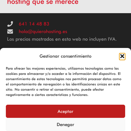
hosting que se merece
641 14 48 83
hola@quierohosting.es
Los precios mostrados en esta web no incluyen IVA.
Gestionar consentimiento
© 2025 Powered by
CH Consulting
Para ofrecer las mejores experiencias, utilizamos tecnologías como las
Hosting de calidad para empresas y autónomos
cookies para almacenar y/o acceder a la información del dispositivo. El
consentimiento de estas tecnologías nos permitirá procesar datos como
el comportamiento de navegación o las identificaciones únicas en este
Aviso Legal
sitio. No consentir o retirar el consentimiento, puede afectar
negativamente a ciertas características y funciones.
Política de Cookies
Política de privacidad
Aceptar
Términos y condiciones
Denegar